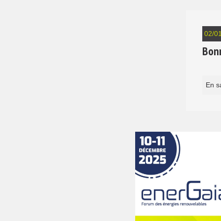
02/0
Bon
En s