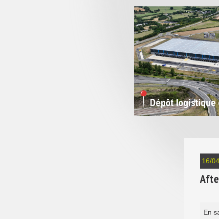
16/0
Afte
En s