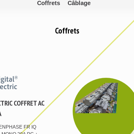
Coffrets
Câblage
Coffrets
CTRIC COFFRET AC
A
C ENPHASE FR IQ