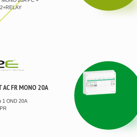
 MONO 20A PC +
12+RELAY
T AC FR MONO 20A
o 1 OND 20A
APR