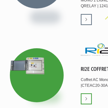
MONO 1 LIGNE
QRELAY | 124
RI2E COFFRE
Coffret AC Mon
|CTEAC20-30