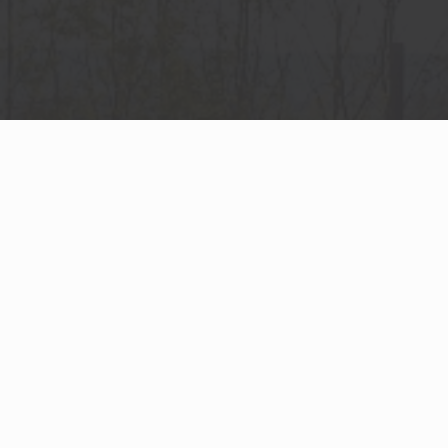
RETROUVEZ TOUTES NOS ADRESSES ICI
13 rue Jules Verne